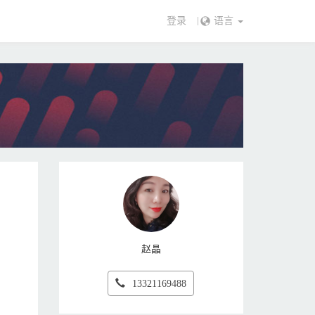
登录
语言
赵晶
13321169488