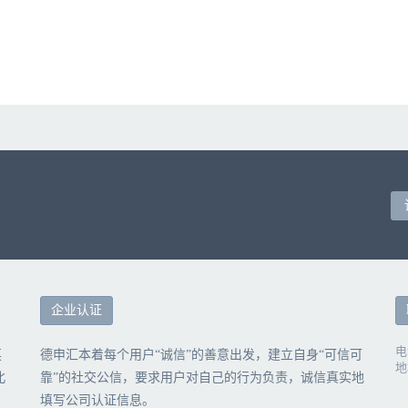
推广；组织文化艺术交流活动（不含棋牌）；会议服务；承办展览展示；销
企业认证
电
英
德申汇本着每个用户“诚信”的善意出发，建立自身“可信可
地
北
靠”的社交公信，要求用户对自己的行为负责，诚信真实地
填写公司认证信息。