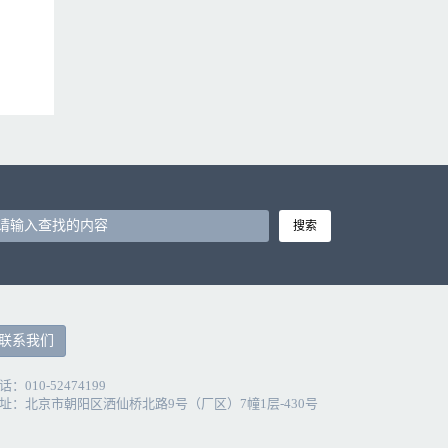
售化妆品、小饰品；美容（限非医疗美容）（卫生许可证有效期至2017
搜索
联系我们
话：010-52474199
址：北京市朝阳区洒仙桥北路9号（厂区）7幢1层-430号