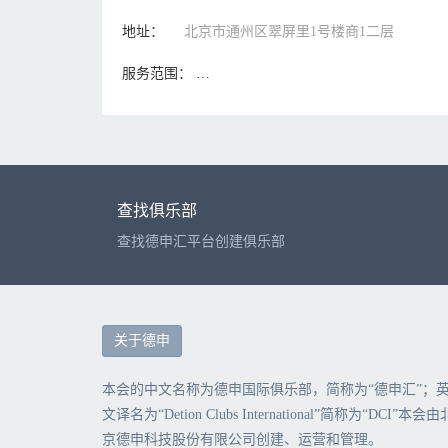
地址：
北京市通州区翠屏里1号楼商1二层
服务范围：
企业管理咨询；经济贸易咨询；技术
查找俱乐部
查找德申汇平台创建俱乐部
关于德申
本会的中文名称为德申国际俱乐部，简称为“德申汇”；
文译名为“Detion Clubs International”简称为“DCI”本会由
京德申科技股份有限公司创建、运营和管理。