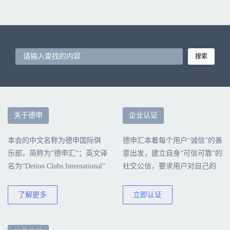
搜索
关于德申
企业认证
本会的中文名称为德申国际俱
德申汇本着每个用户“诚信”的善
乐部，简称为“德申汇”；英文译
意出发，建立自身“可信可靠”的
名为“Detion Clubs International”
社交公信，要求用户对自己的
简称为“DCI”本会由北京德申科
行为负责，诚信真实地填写公
技股份有限公司创建、运营和
司认证信息。
了解更多
立即认证
管理。