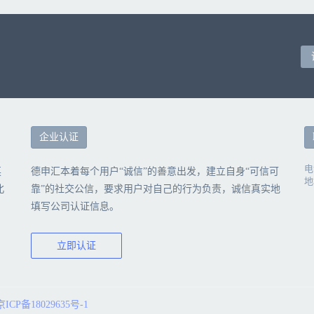
企业认证
电
英
德申汇本着每个用户“诚信”的善意出发，建立自身“可信可
地
北
靠”的社交公信，要求用户对自己的行为负责，诚信真实地
填写公司认证信息。
立即认证
京ICP备18029635号-1