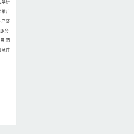
医学研
术推广
地产咨
服务;
目:酒
可证件
建筑装饰材料销售:建筑材料销售:通信设备销售:五金产品零售:五金产品