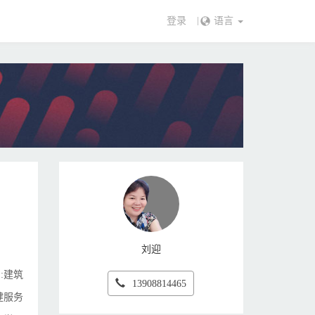
登录
语言
刘迎
:建筑
13908814465
健服务