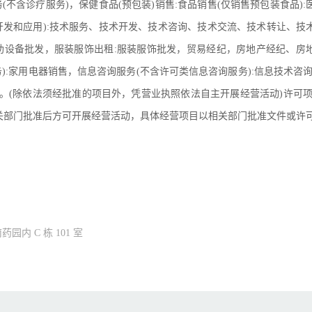
(不含诊疗服务)，保健食品(预包装)销售:食品销售(仅销售预包装食品):
开发和应用):技术服务、技术开发、技术咨询、技术交流、技术转让、技
助设备批发，服装服饰出租:服装服饰批发，贸易经纪，房地产经纪、房
:家用电器销售，信息咨询服务(不含许可类信息咨询服务):信息技术咨询
理。(除依法须经批准的项目外，凭营业执照依法自主开展经营活动)许可项
相关部门批准后方可开展经营活动，具体经营项目以相关部门批准文件或许
内 C 栋 101 室
:农副产品销售:电子产品销售:第二类医疗器械销售:第一类医疗器械销售: