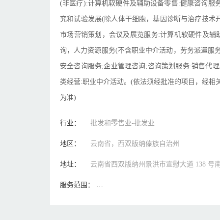
(非医疗):计算机软硬件及辅助设备零售:健康咨询服务
究和试验发展(除人体干细胞，基因诊断与治疗技术
市场营销策划，会议及展览服务:计算机软硬件及辅
询，人力资源服务(不含职业中介活动，劳务派遣服务)
安全咨询服务;企业管理咨询;咨询策划服务:销售代
类经营:职业中介活动。(依法须经批准的项目，经
为准)
行业：
批发和零售业-批发业
地区：
云南省，西双版纳傣族自治州
地址：
云南省西双版纳州景洪市宣慰大道 138 号南药园
服务范围：
般项目:口用百货销售:办公设备销售