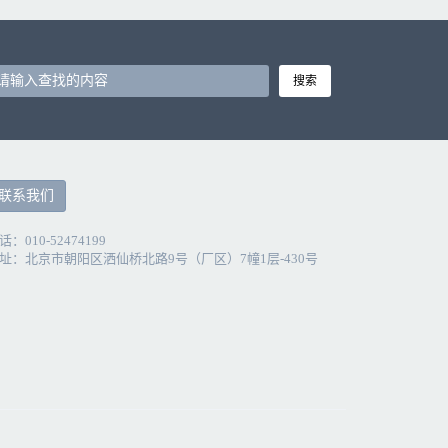
搜索
联系我们
话：010-52474199
址：北京市朝阳区洒仙桥北路9号（厂区）7幢1层-430号