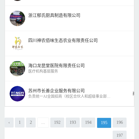
浙江郁氏厨具制造有限公司
四川神农佰味生态农业有限责任公司
海口龙昆堂医院有限责任公司
医疗机构基层服务
苏州市长善企业服务有限公司
商
负责统一AI全国招商（校区合伙人和超级事业部），招生（小
‹
1
2
...
192
193
194
196
195
197