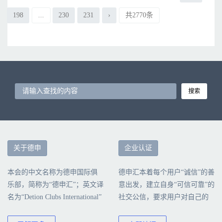
198
...
230
231
›
共2770条
搜索
关于德申
企业认证
本会的中文名称为德申国际俱
德申汇本着每个用户“诚信”的善
乐部，简称为“德申汇”；英文译
意出发，建立自身“可信可靠”的
名为“Detion Clubs International”
社交公信，要求用户对自己的
简称为“DCI”本会由北京德申科
行为负责，诚信真实地填写公
技股份有限公司创建、运营和
司认证信息。