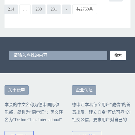
214
...
230
231
›
共2769条
搜索
关于德申
企业认证
本会的中文名称为德申国际俱
德申汇本着每个用户“诚信”的善
乐部，简称为“德申汇”；英文译
意出发，建立自身“可信可靠”的
名为“Detion Clubs International”
社交公信，要求用户对自己的
简称为“DCI”本会由北京德申科
行为负责，诚信真实地填写公
技股份有限公司创建、运营和
司认证信息。