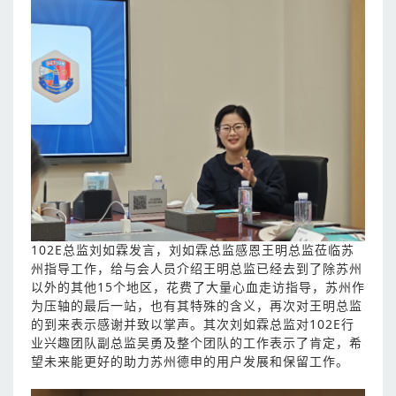
102E总监刘如霖发言，刘如霖总监感恩王明总监莅临苏
州指导工作，给与会人员介绍王明总监已经去到了除苏州
以外的其他15个地区，花费了大量心血走访指导，苏州作
为压轴的最后一站，也有其特殊的含义，再次对王明总监
的到来表示感谢并致以掌声。其次刘如霖总监对102E行
业兴趣团队副总监吴勇及整个团队的工作表示了肯定，希
望未来能更好的助力苏州德申的用户发展和保留工作。