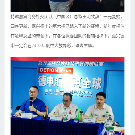
特邀嘉宾商务社交团队（中国区）总监王明致辞：一元复始，
四序更新，嘉兴德申的第六棒已踏入了新的征程，新年度相信
在凌峰总监的带领下，在各位执委团队的相辅相携下，嘉兴德
申一定会在24-25年度中大放异彩，璀璨生辉。