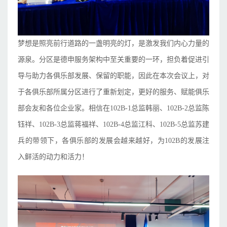
梦想是照亮前行道路的一盏明亮的灯，是激发我们内心力量的
源泉。分区是德申服务架构中至关重要的一环，担负着促进引
导与助力各俱乐部发展、保留的职能，因此在本次会议上，对
于各俱乐部所属分区进行了重新划定，更好的服务、赋能俱乐
部会友和各位企业家。相信在102B-1总监韩丽、102B-2总监陈
钰祥、102B-3总监蒋福祥、102B-4总监江科、102B-5总监苏建
兵的带领下，各俱乐部的发展会越来越好，为102B的发展注
入鲜活的动力和活力！