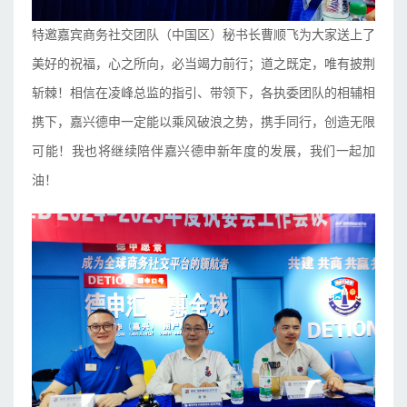
特邀嘉宾商务社交团队（中国区）秘书长曹顺飞为大家送上了
美好的祝福，心之所向，必当竭力前行；道之既定，唯有披荆
斩棘！相信在凌峰总监的指引、带领下，各执委团队的相辅相
携下，嘉兴德申一定能以乘风破浪之势，携手同行，创造无限
可能！我也将继续陪伴嘉兴德申新年度的发展，我们一起加
油！