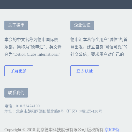
关于德申
企业认证
本会的中文名称为德申国际俱
德申汇本着每个用户“诚信”的善
乐部，简称为“德申汇”；英文译
意出发，建立自身“可信可靠”的
名为“Detion Clubs International”
社交公信，要求用户对自己的
简称为“DCI”本会由北京德申科
行为负责，诚信真实地填写公
技股份有限公司创建、运营和
司认证信息。
了解更多
立即认证
管理。
联系我们
电话：010-52474199
地址：北京市朝阳区洒仙桥北路9号（厂区）7幢1层-430号
Copyright © 2018 北京德申科技股份有限公司 版权所有
京ICP备