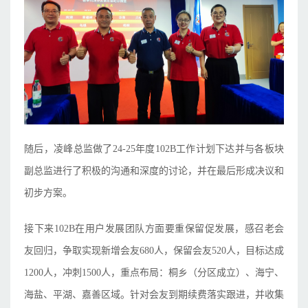
随后，凌峰总监做了24-25年度102B工作计划下达并与各板块
副总监进行了积极的沟通和深度的讨论，并在最后形成决议和
初步方案。
接下来102B在用户发展团队方面要重保留促发展，感召老会
友回归，争取实现新增会友680人，保留会友520人，目标达成
1200人，冲刺1500人，重点布局：桐乡（分区成立）、海宁、
海盐、平湖、嘉善区域。针对会友到期续费落实跟进，并收集