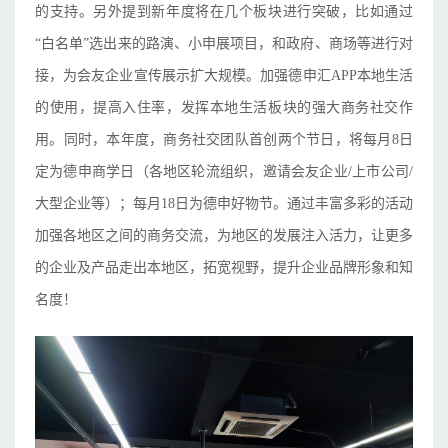
的支持。另外提到新年度将在几个板块进行突破，比如通过
“白名单”选出来的路演、小申展项目，和政府、商场等进行对
接，为会友企业宣传展示扩大规模。加强德申汇APP本地生活
的使用，提高入住率，发挥本地生活板块的强大商务社交作
用。同时，本年度，商务社交团队首创两个节日，将每月8日
定为德申商学日（各地区轮流组织，邀请会友企业/上市公司/
大型企业等）；每月18日为德申好物节。通过丰富多彩的活动
加强各地区之间的商务交流，为地区的发展注入活力，让更多
的企业及产品走出本地区，拓宽视野，提升企业品牌形象和知
名度！