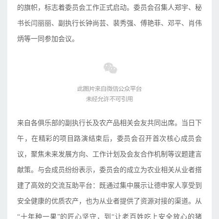
的旗帜，标志着
委员会
工作正式启动。
委员会
召集人郑宇、秘
书长闫丽丽、副执行长钟尚芸、裴秀强、傅艳菲、邓平、肖伟
炳等一同参加会议。
来自各俱乐部的副执行长及农产品相关会友共同出席。当日下
午，在精彩的项目路演结束后，
委员会
召开首次核心成员会
议，聚焦未来发展方向、工作计划及会友合作机制等议题建言
献策。与会成员纷纷表示，
委员会
的成立为农业相关从业者搭
建了高效的交流互助平台：既通过集中展示让德申家人享受到
安全健康的优质农产，也为从业者提供了资源对接的渠道。从
“十年种一果”的匠心坚守，到“让老百姓吃上安全放心的猪