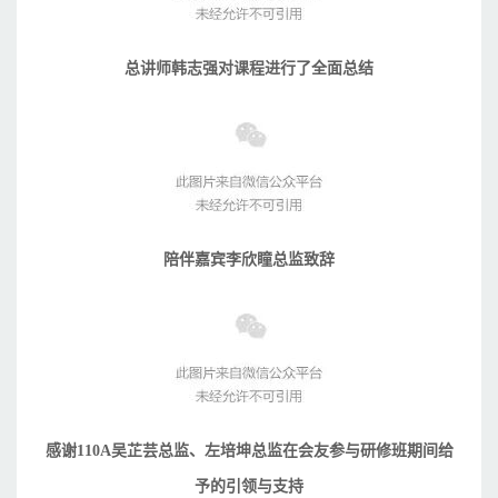
总讲师韩志强对课程进行了全面总结
陪伴嘉宾李欣瞳总监致辞
感谢110A吴芷芸总监、左培坤总监在会友参与研修班期间给
予的引领与支持