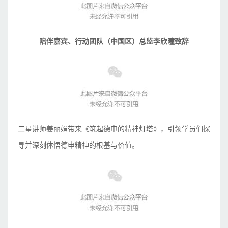
陪伴嘉宾、行动团队（中国区）总监李欣曈致辞
二星讲师姜丽娟带来《筑起德申的精神灯塔》，引领学员们探
寻并深刻体悟德申精神的根基与价值。