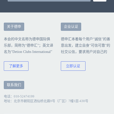
关于德申
企业认证
本会的中文名称为德申国际俱
德申汇本着每个用户“诚信”的善
乐部，简称为“德申汇”；英文译
意出发，建立自身“可信可靠”的
名为“Detion Clubs International”
社交公信，要求用户对自己的
简称为“DCI”本会由北京德申科
行为负责，诚信真实地填写公
技股份有限公司创建、运营和
司认证信息。
了解更多
立即认证
管理。
联系我们
电话：010-52474199
地址：北京市朝阳区洒仙桥北路9号（厂区）7幢1层-430号