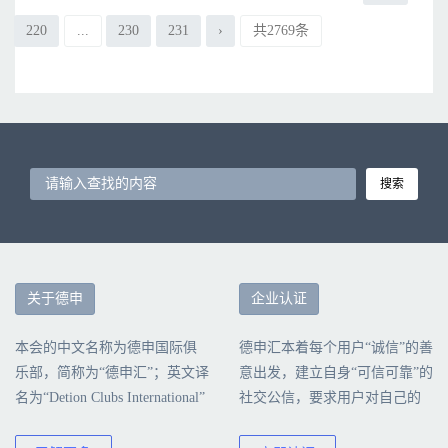
220
...
230
231
›
共2769条
搜索
关于德申
企业认证
本会的中文名称为德申国际俱
德申汇本着每个用户“诚信”的善
乐部，简称为“德申汇”；英文译
意出发，建立自身“可信可靠”的
名为“Detion Clubs International”
社交公信，要求用户对自己的
简称为“DCI”本会由北京德申科
行为负责，诚信真实地填写公
技股份有限公司创建、运营和
司认证信息。