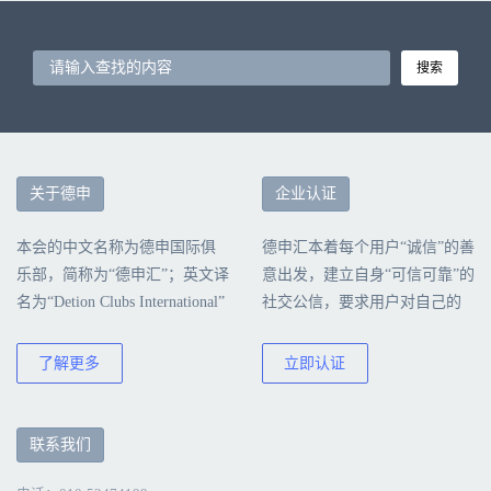
搜索
关于德申
企业认证
本会的中文名称为德申国际俱
德申汇本着每个用户“诚信”的善
乐部，简称为“德申汇”；英文译
意出发，建立自身“可信可靠”的
名为“Detion Clubs International”
社交公信，要求用户对自己的
简称为“DCI”本会由北京德申科
行为负责，诚信真实地填写公
技股份有限公司创建、运营和
司认证信息。
了解更多
立即认证
管理。
联系我们