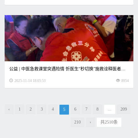
公益 | 中医急救课堂突遇险情 忻医生“秒切换”施救诠释医者仁心
2025-11-14 18:05:53
8954
‹
1
2
3
4
6
7
8
...
209
5
210
›
共2510条